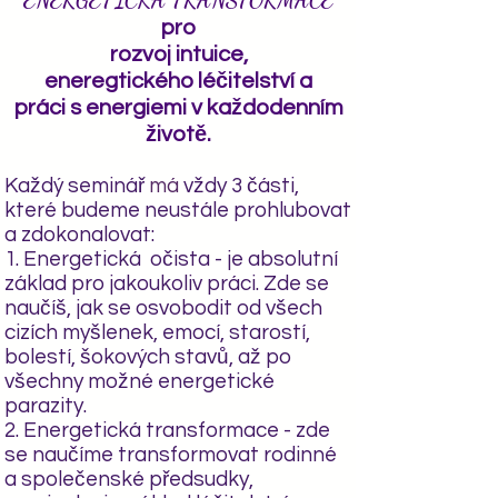
ENERGETICKÁ TRANSFORMACE
pro
rozvoj intuice,
eneregtického léčitelství a
práci s energiemi v každodenním
životě.
Každý seminář
má
vždy 3 části,
které budeme neustále
prohlubovat
a zdokonalovat:
1. Energetická očista - je absolutní
základ pro jakoukoliv práci. Zde se
naučíš, jak se osvobodit
od všech
cizích myšlenek, emocí, starostí,
bolestí, šokových stavů, až po
všechny možné energetické
parazity.
2. Energetická transformace - zde
se naučíme transformovat rodinné
a společenské předsudky,