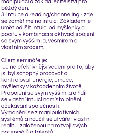
manipulaci a základ léčitelství pro
běždý den.
3. Intuice a reading/channeling - zde
se zaměříme na intuici. Základem je
umět odlišit intuici od myšlenky a
pocitu v kombinaci s aktivací spojení
se svým vyšším já, vesmírem a
vlastním srdcem.
Cílem semináře je:
co nejefektivnější vedení pro to, aby
jsi byl schopný pracovat a
kontrolovat energie, emoce,
myšlenky v každodenním životě,
Propojení se svým vyšším já a řídit
se vlastní intuicí namísto plnění
očekávání společnosti.
Vymanění se z manipulativních
systémů a naučit se utvářet vlastní
realitu, založenou na rozvoji svých
potenciálů a talentů.