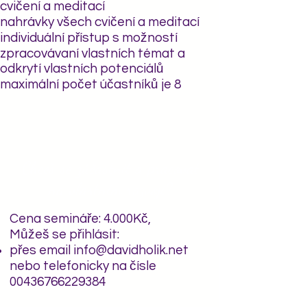
cvičení a meditací
nahrávky všech cvičení a meditací
individuální přístup s možností
zpracovávaní vlastních témat a
odkrytí vlastních potenciálů
maximální počet účastníků je 8
Chceš se zúčastnit a pracovat
na vlastním rozvoji?
Cena semináře: 4.000Kč,
Můžeš se přihlásit:
přes email
info@davidholik.net
nebo telefonicky
na čísle
00436766229384