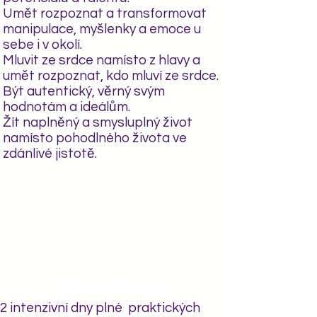
Umět rozpoznat a transformovat
manipulace, myšlenky a emoce u
sebe i v okolí.
Mluvit ze srdce namísto z hlavy a
umět rozpoznat, kdo mluví ze srdce.
Být autentický, věrný svým
hodnotám a ideálům.
Žít naplněný a smysluplný život
namísto pohodlného života ve
zdánlivé jistotě.
Co vše dostaneš:
2 intenzivní dny plné praktických