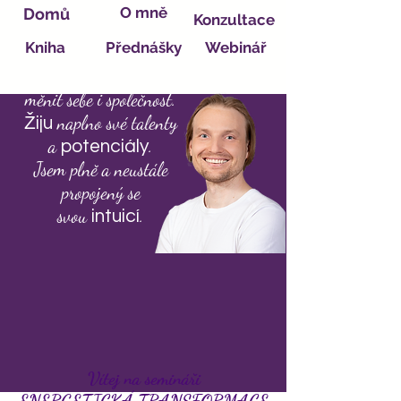
O mně
Domů
Konzultace
Kniha
Přednášky
Webinář
Mám moc
vědomě
měnit sebe i společnost.
naplno své talenty
Žiju
a
.
potenciály
Jsem plně a neustále
propojený se
svou
.
intuicí
Vítej na semináři