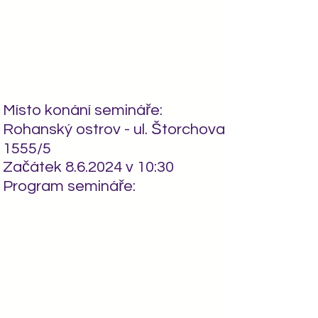
Energetická transformace I -
8.6.-9.6.2024
Praha -
Místo konání semináře:
Rohanský ostrov - ul. Štorchova
1555/5
Začátek 8.6.2024 v 10:30
Program semináře: