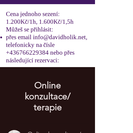
Cena jednoho sezení:
1.200Kč/1h, 1.600Kč/1,5h
Můžeš se přihlásit:
přes email
info@davidholik.net
,
telefonicky
na čísle
+436766229384
nebo přes
následující rezervaci:
Online
konzultace/
terapie