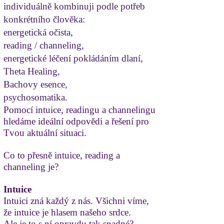
individuálně kombinuji podle potřeb
konkrétního člověka:
energetická očista,
reading / channeling,
energetické léčení pokládáním dlaní,
Theta Healing,
Bachovy esence,
psychosomatika.
Pomocí intuice, readingu a channelingu
hledáme ideální odpovědi a řešení pro
Tvou aktuální situaci.
Co to přesně intuice, reading a
channeling je?
Intuice
Intuici zná každý z nás. Všichni víme,
že intuice je hlasem našeho srdce.
Ale je to s ní opravdu tak snadné?