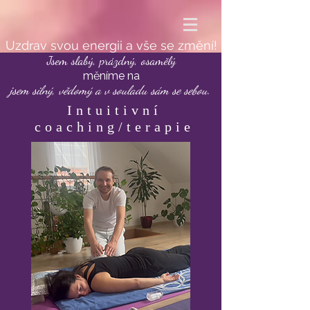
Uzdrav svou energii a vše se změní!
Jsem slabý, prázdný, osamělý
měníme na
jsem silný, vědomý a v souladu sám se sebou.
Intuitivní
coaching/terapie