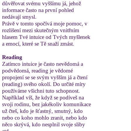
důvěřovat svému vyššímu já, jehož
informace často na první
pohled
nedávají smysl.
Právě v tomto spočívá moje pomoc, v
rozlišení mezi skutečným vnitřním
hlasem Tvé intuice od Tvých myšlenek
a emocí, které se Tě snaží zmást.
Reading
Zatímco intuice je často nevědomá a
podvědomá, reading je vědomé
propojení se se svým vyšším já a čtení
(reading) svého okolí. Do určité míry
používáme všichni tuto schopnost.
Například víš, že když se podíveš na
svoji rodinu, bez jakékoliv komunikace
už čteš, kdo je šťastný, smutný, kdo
nebo co koho mohlo zranit, nebo kdo
něco skrývá, kdo nesplnil svoje sliby