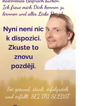
kostenloses Gespräch buchen.
Ich freue mich Dich kennen zu
lernnen und alles Liebe David
Nyní není nic
k dispozici.
Zkuste to
znovu
později.
Sei gesund, stark, erfolgreich
und erfüllt. SEI DU SELBST.