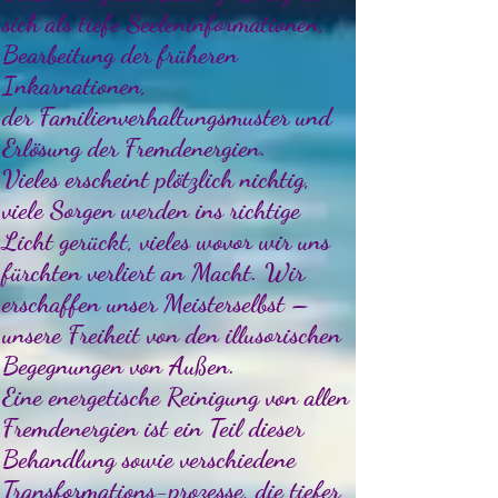
sich als tiefe
Seeleninformationen,
Bearbeitung der früheren
Inkarnationen,
der Familienverhaltungsmuster und
Erlösung der Fremdenergien.
Vieles erscheint plötzlich nichtig,
viele Sorgen werden ins richtige
Licht gerückt, vieles wovor wir uns
fürchten verliert an Macht. Wir
erschaffen unser Meisterselbst –
unsere Freiheit von den illusorischen
Begegnungen von Außen.
Eine energetische Reinigung von allen
Fremdenergien ist ein Teil dieser
Behandlung sowie verschiedene
Transformations-prozesse, die tiefer