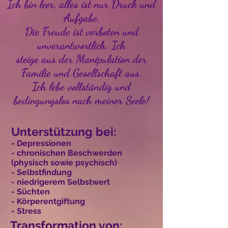
Ich bin leer, alles ist nur Druck und
Aufgabe.
Die Freude ist verboten und
unverantwortlich.
Ich
steige aus der Manipulation der
Familie und Gesellschaft aus.
Ich lebe vollständig und
bedingungslos nach meiner Seele!
Unterstützung bei:
- Depressionen
- chronischen Beschwerden
(physisch sowie psychisch)
- Selbstfindung
- niedrigerem Selbstwert
- Süchten
- Körperentgiftung
- Stress
Transformation von: