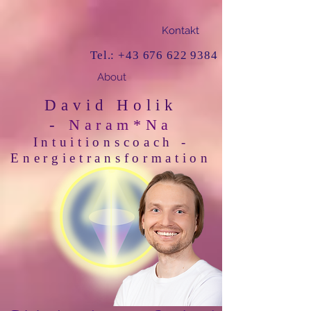
Kontakt
Tel.:
+43 676 622 9384
About
David Holik
-
Naram*Na
Intuitionscoach -
Energietransformation