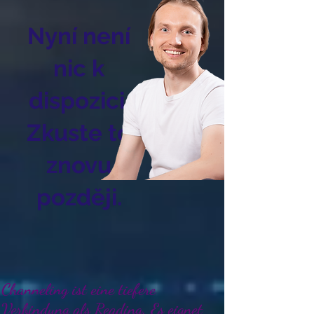
Nyní není
nic k
dispozici.
Zkuste to
znovu
později.
Channeling ist eine tiefere
Verbindung als Reading. Es eignet