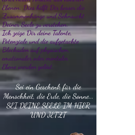
Ebenen. Dies hilft Dir besser die
Zusammenhänge und Sehnsucht
Deiner Seele zu verstehen.
Ich zeige Dir deine Talente,
Potenziale und die aufgetachte
Blockaden auf physischen,
emationaler oder mentaler
Ebene werden gelöst.
Sei ein Geschenk für die
Menschheit, die Erde, die Sonne...
SEI DEINE SEELE IM HIER
UND JETZT