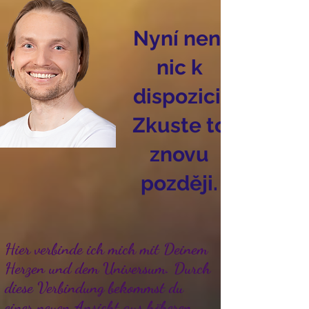
Nyní není
nic k
dispozici.
Zkuste to
znovu
později.
Hier verbinde ich mich mit Deinem
Herzen und dem Universum. Durch
diese Verbindung bekommst du
einer neuen Ansicht aus höheren