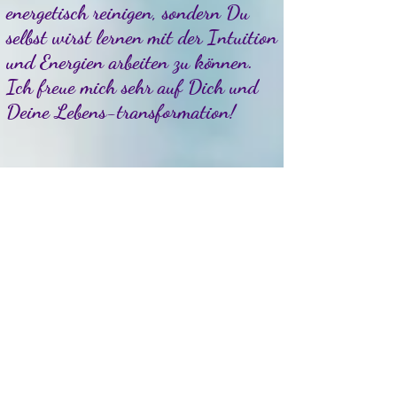
energetisch reinigen, sondern Du
selbst wirst lernen mit der Intuition
und Energien arbeiten zu können.
Ich freue mich sehr auf Dich und
Deine Lebens-transformation!
Bewertungen