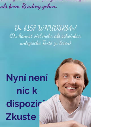
als beim Reading gehen.
Du b157 WNUD3Rb4r!
(Du kannst viel mehr als scheinbar
unlogische Texte zu lesen)
Nyní není
nic k
dispozici.
Zkuste to